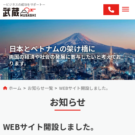
ービジネスの成功をサポートー
menu
keyboard_arrow_right
武蔵の想い
expand_circle_right
事業内容
日本とベトナムの架け橋に
keyboard_arrow_right
会社概要
両国の経済や社会の発展に寄与したいと考えてお
ります。
keyboard_arrow_right
問い合わせ
ホーム
お知らせ一覧
WEBサイト開設しました。
お知らせ
WEBサイト開設しました。